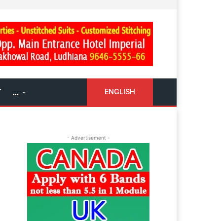
ਓ
…
ENGLISH
- Advertisement -