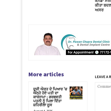
ਕੈਨੇਡਾ ਸਰਕ
ਕੀਤਾ ਬਦਲਾ
ਅਸਰ
More articles
LEAVE A 
ਦੂਜੀ ਔਰਤ ਦੇ ਪਿਆਰ ’ਚ
ਅੰਨ੍ਹੇ ਹੋਏ ਪਤੀ ਦਾ
ਕਾਰਨਾਮਾ : ਗਰਭਵਤੀ
ਪਤਨੀ ਨੂੰ ਪਿਲਾ ਦਿੱਤਾ
ਜ਼ਹਿਰੀਲਾ ਜੂਸ
August 4, 2026