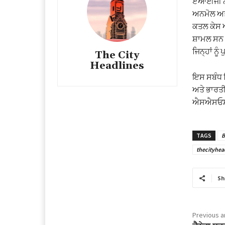
ਏਆਈਜੀ ਨੇ 
ਅਨਮੋਲ ਅਤੇ
ਕਤਲ ਕੇਸ ਅ
ਸ਼ਾਮਲ ਸਨ।
ਜਿਨ੍ਹਾਂ ਨ
The City
Headlines
ਇਸ ਸਬੰਧ 
ਅਤੇ ਭਾਰਤੀ
ਐਸਐਸਓਸੀ,
TAGS
B
thecityhea
Sh
Previous ar