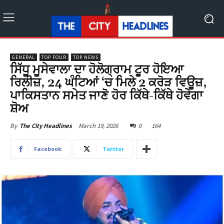
GENERAL
TOP FOUR
TOP NEWS
ਸਿੱਧੂ ਮੂਸੇਵਾਲਾ ਦਾ ਹੋਲੋਗ੍ਰਾਮ ਟੂਰ ਹੋਇਆ
ਰਿਲੀਜ਼, 24 ਘੰਟਿਆਂ ‘ਚ ਮਿਲੇ 2 ਕਰੋੜ ਵਿਊਜ਼,
ਪਾਕਿਸਤਾਨ ਸਮੇਤ ਜਾਣੋ ਹੋਰ ਕਿੱਥੇ-ਕਿੱਥੇ ਹੋਵੇਗਾ
ਸ਼ੋਅ
March 19, 2026
0
164
By
The City Headlines
Facebook
Twitter