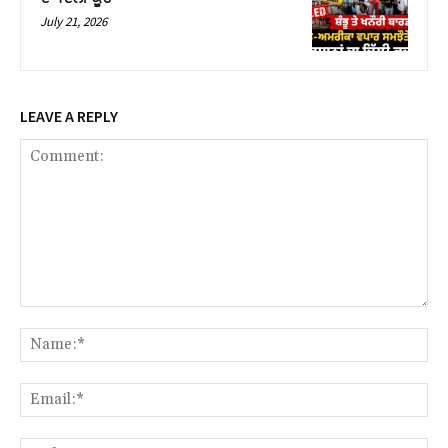
July 21, 2026
LEAVE A REPLY
Comment:
Na
Ema
Web