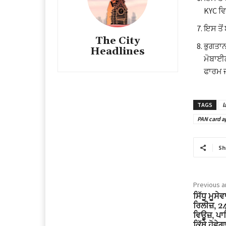
KYC ਵਿ
ਇਸ ਤੋ
The City
ਭੁਗਤਾਨ
Headlines
ਮੋਬਾਈਲ
ਫਾਰਮ ਜ
TAGS
l
PAN card ap
Sh
Previous ar
ਸਿੱਧੂ ਮੂਸੇ
ਰਿਲੀਜ਼, 2
ਵਿਊਜ਼, ਪਾ
ਕਿੱਥੇ ਹੋਵੇਗ