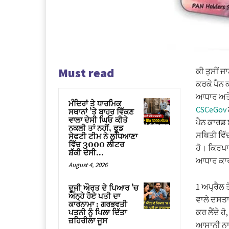
Must read
ਕੀ ਤੁਸੀਂ ਜ
ਕਰਕੇ ਪੈਨ ਕ
ਆਧਾਰ ਅਤੇ 
ਮੰਦਿਰਾਂ ਤੇ ਧਾਰਮਿਕ
CSCeGov
ਸਥਾਨਾਂ ’ਤੇ ਬਾਹਰ ਵਿੱਕਣ
ਵਾਲਾ ਦੇਸੀ ਘਿਓ ਕੀਤੇ
ਪੈਨ ਕਾਰਡ 
ਨਕਲੀ ਤਾਂ ਨਹੀਂ, ਫੂਡ
ਸਥਿਤੀ ਵਿੱ
ਸੇਫਟੀ ਟੀਮ ਨੇ ਲੁਧਿਆਣਾ
ਵਿੱਚ 3000 ਲੀਟਰ
ਹੋ। ਕਿਰਪ
ਸ਼ੱਕੀ ਦੇਸੀ...
ਆਧਾਰ ਕਾਰਡ
August 4, 2026
1 ਅਪ੍ਰੈਲ 
ਦੂਜੀ ਔਰਤ ਦੇ ਪਿਆਰ ’ਚ
ਅੰਨ੍ਹੇ ਹੋਏ ਪਤੀ ਦਾ
ਵਾਲੇ ਦਸਤਾਵ
ਕਾਰਨਾਮਾ : ਗਰਭਵਤੀ
ਕਰ ਲੈਂਦੇ ਹ
ਪਤਨੀ ਨੂੰ ਪਿਲਾ ਦਿੱਤਾ
ਜ਼ਹਿਰੀਲਾ ਜੂਸ
ਆਸਾਨੀ ਨਾ