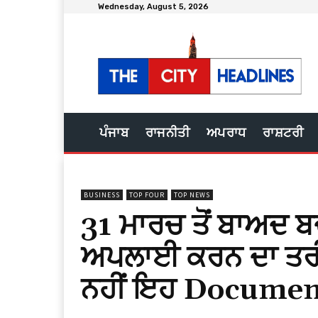
Wednesday, August 5, 2026
ਪੰਜਾਬ
ਰਾਜਨੀਤੀ
ਅਪਰਾਧ
ਰਾਸ਼ਟਰੀ
BUSINESS
TOP FOUR
TOP NEWS
31 ਮਾਰਚ ਤੋਂ ਬਾਅਦ ਬ
ਅਪਲਾਈ ਕਰਨ ਦਾ ਤਰੀ
ਨਹੀਂ ਇਹ Document