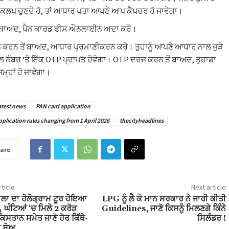
ਕਲਪ ਚੁਣਦੇ ਹੋ, ਤਾਂ ਆਧਾਰ ਪਤਾ ਆਪਣੇ ਆਪ ਕੈਪਚਰ ਹੋ ਜਾਵੇਗਾ।
ਂ ਬਾਅਦ, ਪੈਨ ਕਾਰਡ ਫੀਸ ਔਨਲਾਈਨ ਅਦਾ ਕਰੋ।
 ਕਰਨ ਤੋਂ ਬਾਅਦ, ਆਧਾਰ ਪ੍ਰਮਾਣੀਕਰਨ ਕਰੋ। ਤੁਹਾਨੂੰ ਆਪਣੇ ਆਧਾਰ ਨਾਲ ਜੁੜੇ
 ਨੰਬਰ ‘ਤੇ ਇੱਕ OTP ਪ੍ਰਾਪਤ ਹੋਵੇਗਾ। OTP ਦਰਜ ਕਰਨ ਤੋਂ ਬਾਅਦ, ਤੁਹਾਡਾ
ਮ੍ਹਾਂ ਹੋ ਜਾਵੇਗਾ।
atest news
PAN card application
plication rules changing from 1 April 2026
thecityheadlines
are
ticle
Next article
ਵਾਲਾ ਦਾ ਹੋਲੋਗ੍ਰਾਮ ਟੂਰ ਹੋਇਆ
LPG ਨੂੰ ਲੈ ਕੇ ਮਾਨ ਸਰਕਾਰ ਨੇ ਜਾਰੀ ਕੀਤੀ
4 ਘੰਟਿਆਂ ‘ਚ ਮਿਲੇ 2 ਕਰੋੜ
Guidelines, ਜਾਣੋ ਕਿਸਨੂੰ ਮਿਲਣਗੇ ਕਿੰਨੇ
ਕਿਸਤਾਨ ਸਮੇਤ ਜਾਣੋ ਹੋਰ ਕਿੱਥੇ-
ਸਿਲੰਡਰ !
ਾ ਸ਼ੋਅ