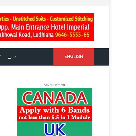
ਓ
…
ENGLISH
- Advertisement -