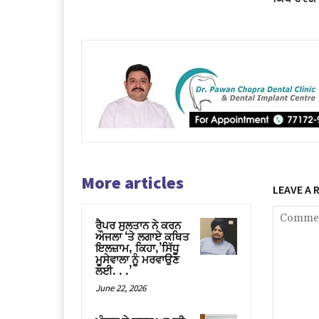
More articles
LEAVE A 
ਰੈਪਰ ਸੁਲਤਾਨ ਨੇ ਕਰਨ
ਔਜਲਾ ‘ਤੇ ਲਗਾਏ ਕਥਿਤ
ਇਲਜ਼ਾਮ, ਕਿਹਾ,’ਸਿੱਧੂ
ਮੂਸੇਵਾਲਾ ਨੂੰ ਮਰਵਾਉਣ
ਲਈ. . .’
June 22, 2026