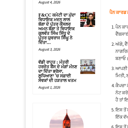
August 4, 2026
ਪੈਨ ਕਾਰਡ ਲ
F&CC ਕਮੇਟੀ ਦਾ ਮੁੱਦਾ
ਵਿਧਾਇਕ ਮਦਨ ਲਾਲ
ਬੱਗਾ ਦੇ ਪੁੱਤਰ ਕੌਂਸਲਰ
ਪੈਨ ਕ
ਅਮਨ ਬੱਗਾ ਤੇ ਵਿਧਾਇਕ
ਕੁਲਵੰਤ ਸਿੰਘ ਸਿੱਧੂ ਦੇ
ਵੈੱਬਸਾ
ਪੁੱਤਰ ਯੁਵਰਾਜ ਸਿੱਘੂ ਨੇ
ਦਿੱਤਾ...
ਅੱਗੇ, 
August 3, 2026
ਨਾਗਰਿਕ
ਬਣਾਓ
ਵੱਡੀ ਰਾਹਤ : ਮੰਤਰੀ
ਹਰਜੋਤ ਬੈਂਸ ਦੇ ਮੰਗਾਂ ਮੰਨਣ
ਆਪਣੀ ਨ
ਦਾ ਦਿੱਤਾ ਭਰੋਸਾ,
ਮਿਤੀ, 
ਲੁਧਿਆਣਾ ’ਚ ਸਫ਼ਾਈ
ਸੇਵਕਾਂ ਦੀ ਹੜਤਾਲ ਖਤਮ
ਕੈਪਚਾ 
August 1, 2026
ਨੋਟ ਕਰ
ਹੈ ਤਾਂ
ਇਸ ਤੋਂ
ਇੱਕ ਵੱ
ਇਸ ਤੋਂ