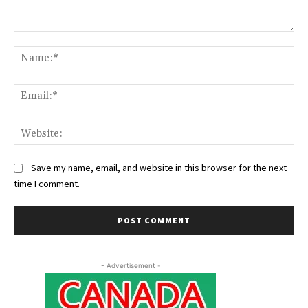
Comment:
Na
Ema
Web
Save my name, email, and website in this browser for the next
time I comment.
- Advertisement -