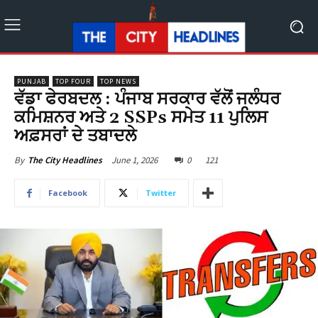
PUNJAB
TOP FOUR
TOP NEWS
ਵੱਡਾ ਫੇਰਬਦਲ : ਪੰਜਾਬ ਸਰਕਾਰ ਵੱਲੋਂ ਜਲੰਧਰ
ਕ‍ਮਿਸ਼ਨਰ ਅਤੇ 2 SSPs ਸਮੇਤ 11 ਪੁਲਿਸ
ਅਫ਼ਸਰਾਂ ਦੇ ਤਬਾਦਲੇ
June 1, 2026
0
121
By
The City Headlines
Facebook
Twitter