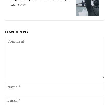
July 14, 2026
LEAVE A REPLY
Comment:
Na
Ema