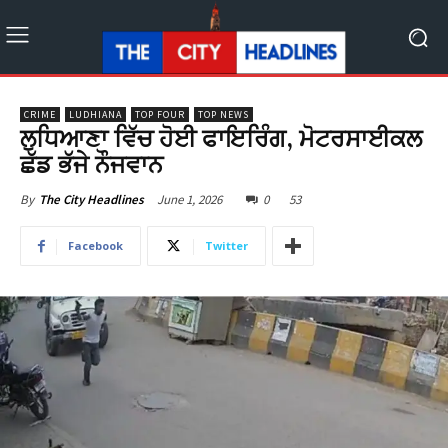
CRIME
LUDHIANA
TOP FOUR
TOP NEWS
ਲੁਧਿਆਣਾ ਵਿੱਚ ਹੋਈ ਫਾਇਰਿੰਗ, ਮੋਟਰਸਾਈਕਲ
ਛੱਡ ਭੱਜੇ ਨੌਜਵਾਨ
June 1, 2026
0
53
By
The City Headlines
Facebook
Twitter