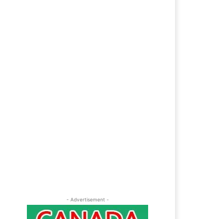
ebsite: