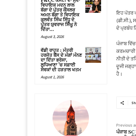
F&CC ਕਮੇਟੀ ਦਾ ਮੁੱਦਾ
ਵਿਧਾਇਕ ਮਦਨ ਲਾਲ
ਬੱਗਾ ਦੇ ਪੁੱਤਰ ਕੌਂਸਲਰ
ਇਹ ਪੱਤਰ ਪ
ਅਮਨ ਬੱਗਾ ਤੇ ਵਿਧਾਇਕ
ਕੁਲਵੰਤ ਸਿੰਘ ਸਿੱਧੂ ਦੇ
(ਡੀ.ਸੀ.), 
ਪੁੱਤਰ ਯੁਵਰਾਜ ਸਿੱਘੂ ਨੇ
ਦੇ ਪ੍ਰਬੰਧ 
ਦਿੱਤਾ...
August 3, 2026
ਪੰਜਾਬ ਵਿੱ
ਵੱਡੀ ਰਾਹਤ : ਮੰਤਰੀ
ਕਰਮਚਾਰੀ ਤ
ਹਰਜੋਤ ਬੈਂਸ ਦੇ ਮੰਗਾਂ ਮੰਨਣ
ਨੀਤੀ ਦੇ ਤਹ
ਦਾ ਦਿੱਤਾ ਭਰੋਸਾ,
ਲੁਧਿਆਣਾ ’ਚ ਸਫ਼ਾਈ
ਦੂਜੀ ਜਗ੍ਹਾ
ਸੇਵਕਾਂ ਦੀ ਹੜਤਾਲ ਖਤਮ
ਹੈ।
August 1, 2026
Sh
Previous ar
ਪੰਜਾਬ SC 