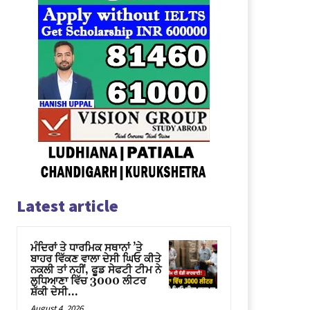
Latest article
ਮੰਦਿਰਾਂ ਤੇ ਧਾਰਮਿਕ ਸਥਾਨਾਂ ’ਤੇ
ਬਾਹਰ ਵਿੱਕਣ ਵਾਲਾ ਦੇਸੀ ਘਿਓ ਕੀਤੇ
ਨਕਲੀ ਤਾਂ ਨਹੀਂ, ਫੂਡ ਸੇਫਟੀ ਟੀਮ ਨੇ
ਲੁਧਿਆਣਾ ਵਿੱਚ 3000 ਲੀਟਰ
ਸ਼ੱਕੀ ਦੇਸੀ...
August 4, 2026