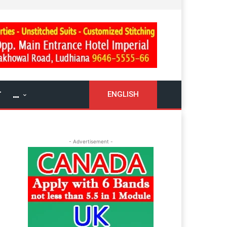
ਓ
…
ENGLISH
- Advertisement -