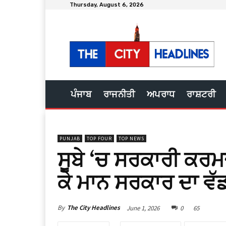
Thursday, August 6, 2026
ਪੰਜਾਬ
ਰਾਜਨੀਤੀ
ਅਪਰਾਧ
ਰਾਸ਼ਟਰੀ
PUNJAB
TOP FOUR
TOP NEWS
ਸੂਬੇ ‘ਚ ਸਰਕਾਰੀ ਕਰਮਚ
ਕੇ ਮਾਨ ਸਰਕਾਰ ਦਾ ਵੱ
By
The City Headlines
June 1, 2026
0
65