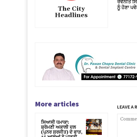
ਰਵਨੀਤ ਸਿੰਘ
ਨੂੰ ਹੋਣਾ ਪਵ
The City
Headlines
More articles
LEAVE A 
ਸਿਆਸੀ ਧਮਾਕਾ:
ਸ਼੍ਰੋਮਣੀ ਅਕਾਲੀ ਦਲ
(ਪੁਨਰ ਸੁਰਜੀਤ) ਦੋ ਫਾੜ,