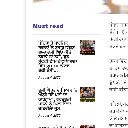
Must read
ਪੰਜਾਬ ਸਰਕ
ਸੰਬੰਧੀ ਇੱ
ਮਿਤੀ ਵਧਾ 
ਮੰਦਿਰਾਂ ਤੇ ਧਾਰਮਿਕ
ਸਕਦੇ ਹਨ
ਸਥਾਨਾਂ ’ਤੇ ਬਾਹਰ ਵਿੱਕਣ
ਵਾਲਾ ਦੇਸੀ ਘਿਓ ਕੀਤੇ
ਨਕਲੀ ਤਾਂ ਨਹੀਂ, ਫੂਡ
ਹੁਕਮ ਵਿੱਚ
ਸੇਫਟੀ ਟੀਮ ਨੇ ਲੁਧਿਆਣਾ
ਵਿੱਚ 3000 ਲੀਟਰ
ਦਾ ਤਬਾਦਲਾ
ਸ਼ੱਕੀ ਦੇਸੀ...
ਤਬਾਦਲੇ ਸਿਰ
August 4, 2026
ਉਪਬੰਧਾਂ ਦ
ਜਾਰੀ ਕੀਤ
ਦੂਜੀ ਔਰਤ ਦੇ ਪਿਆਰ ’ਚ
ਅੰਨ੍ਹੇ ਹੋਏ ਪਤੀ ਦਾ
ਕਾਰਨਾਮਾ : ਗਰਭਵਤੀ
ਪਹਿਲਾਂ, ਪ
ਪਤਨੀ ਨੂੰ ਪਿਲਾ ਦਿੱਤਾ
ਜ਼ਹਿਰੀਲਾ ਜੂਸ
ਭਰ ਦੇ ਵੱਖ
August 4, 2026
ਕੀਤੇ ਗਏ ਸ
ਦਾ ਕਹਿਣਾ 