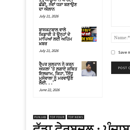
15 ਆਗੂਆਂ ਨੇ ਪਾਰਟੀ
ਛੱਡੀ, ਨਵਾਂ ਧੜਾ ਬਣਾਉਣ
ਦਾ ਐਲਾਨ
July 21, 2026
Comment
ਬਾਸਕਟਬਾਲ ਵਾਲੇ
ਖ਼ਿਡਾਰੀ ਤੇ ਉਨ੍ਹਾਂ ਦੇ
ਮਾਪਿਆਂ ਲਈ ਅਹਿਮ
ਖ਼ਬਰ
July 21, 2026
Save m
ਰੈਪਰ ਸੁਲਤਾਨ ਨੇ ਕਰਨ
ਔਜਲਾ ‘ਤੇ ਲਗਾਏ ਕਥਿਤ
ਇਲਜ਼ਾਮ, ਕਿਹਾ,’ਸਿੱਧੂ
ਮੂਸੇਵਾਲਾ ਨੂੰ ਮਰਵਾਉਣ
ਲਈ. . .’
June 22, 2026