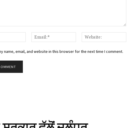
:
Name:*
Email:*
W
y name, email, and website in this browser for the next time I comment.