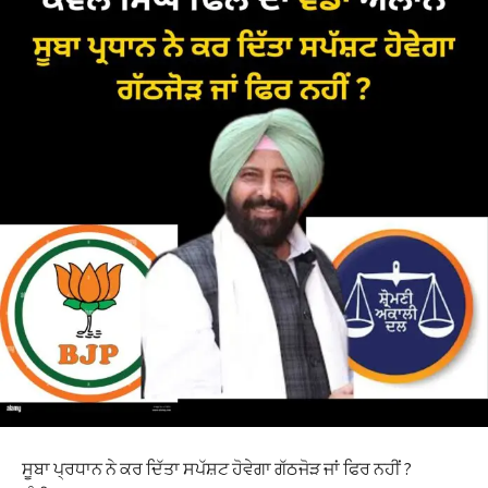
ਸੂਬਾ ਪ੍ਰਧਾਨ ਨੇ ਕਰ ਦਿੱਤਾ ਸਪੱਸ਼ਟ ਹੋਵੇਗਾ ਗੱਠਜੋੜ ਜਾਂ ਫਿਰ ਨਹੀਂ ?