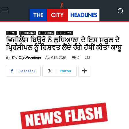
CRIME
LUDHIANA
TOP FOUR
TOP NEWS
ਵਿਜੀਲੈਂਸ ਬਿਊਰੋ ਨੇ ਲੁਧਿਆਣਾ ਦੇ ਇਸ ਸਕੂਲ ਦੇ
ਪ੍ਰਿੰਸੀਪਲ ਨੂੰ ਰਿਸ਼ਵਤ ਲੈਂਦੇ ਰੰਗੇ ਹੱਥੀਂ ਕੀਤਾ ਕਾਬੂ
April 17, 2026
0
135
By
The City Headlines
Facebook
Twitter