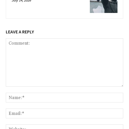
July 14, 2026
LEAVE A REPLY
Comment:
Na
Ema
Web