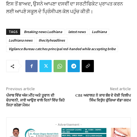
ਇਸ ਤੋਂ ਬਾਅਦ, ਉਸਨੇ ਆਪਣਾ ਦਸਵੀਂ ਦਾ ਸਰਟੀਫਿਕੇਟ ਪ੍ਰਾਪਤ ਕਰਨ
ਲਈ ਆਪਣੇ ਸਕੂਲ ਦੇ ਪ੍ਰਿੰਸੀਪਲ ਕੋਲ ਪਹੁੰਚ ਕੀਤੀ।
TAGS
Breaking news Ludhiana
latest news
Ludhiana
Ludhiana news
thecityheadlines
Vigilance Bureau catches principal red-handed while accepting bribe
Previous article
Next article
ਪੰਜਾਬ ਵਿੱਚ ਅੱਜ ਮੀਂਹ ਅਤੇ ਤੂਫਾਨ ਦੀ
CBI ਅਦਾਲਤ ਨੇ ਕਾਰ ਬੰਬ ਦੇ ਦੋਸ਼ੀ ਦਿਲੀਪ
ਚੇਤਾਵਨੀ, ਜਾਣੋ ਆਉਣ ਵਾਲੇ ਦਿਨਾਂ ਵਿੱਚ ਕਿਹੋ
ਸਿੰਘ ਵਿਰੁੱਧ ਚੁੱਕਿਆ ਵੱਡਾ ਕਦਮ
ਜਿਹਾ ਰਹੇਗਾ ਮੌਸਮ
- Advertisement -