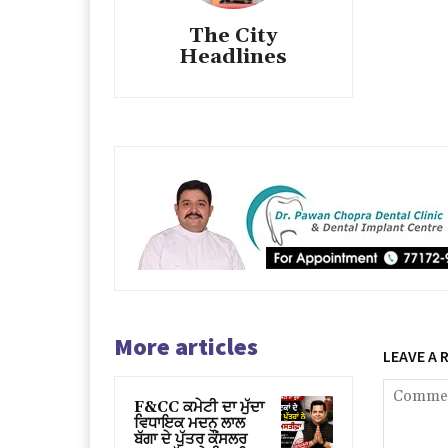
The City
Headlines
More articles
LEAVE A 
F&CC ਕਮੇਟੀ ਦਾ ਮੁੱਦਾ
ਵਿਧਾਇਕ ਮਦਨ ਲਾਲ
ਬੱਗਾ ਦੇ ਪੁੱਤਰ ਕੌਂਸਲਰ