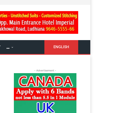
ਓ
…
ENGLISH
- Advertisement -