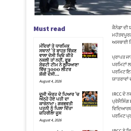
Must read
ਕੈਨੇਡਾ ਦੀ
ਮਹੱਤਵਪੂਰਨ
ਅਸਥਾਈ ਨਿਵ
ਮੰਦਿਰਾਂ ਤੇ ਧਾਰਮਿਕ
ਸਥਾਨਾਂ ’ਤੇ ਬਾਹਰ ਵਿੱਕਣ
ਵਾਲਾ ਦੇਸੀ ਘਿਓ ਕੀਤੇ
ਪ੍ਰਾਪਤ ਜਾ
ਨਕਲੀ ਤਾਂ ਨਹੀਂ, ਫੂਡ
ਪਰਮਿਟਾਂ ਲ
ਸੇਫਟੀ ਟੀਮ ਨੇ ਲੁਧਿਆਣਾ
ਵਿੱਚ 3000 ਲੀਟਰ
ਪਰਮਿਟ ਇਸ 
ਸ਼ੱਕੀ ਦੇਸੀ...
ਯਾਤਰਾਵਾਂ 
August 4, 2026
IRCC ਦੇ 
ਦੂਜੀ ਔਰਤ ਦੇ ਪਿਆਰ ’ਚ
ਅੰਨ੍ਹੇ ਹੋਏ ਪਤੀ ਦਾ
ਪ੍ਰੋਸੈਸਿੰਗ
ਕਾਰਨਾਮਾ : ਗਰਭਵਤੀ
ਵਿਦਿਆਰਥੀਆ
ਪਤਨੀ ਨੂੰ ਪਿਲਾ ਦਿੱਤਾ
ਜ਼ਹਿਰੀਲਾ ਜੂਸ
ਪਰਮਿਟ ਪ੍
August 4, 2026
IRCC ਨੇ ਕਿ