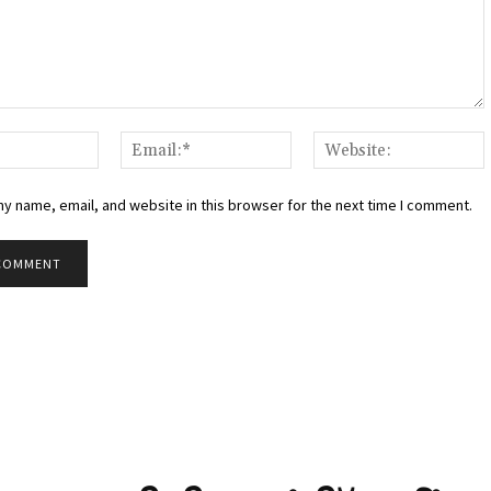
:
Name:*
Email:*
W
y name, email, and website in this browser for the next time I comment.