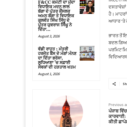
F&CC ਕਮੇਟੀ ਦਾ ਮੁੱਦਾ
ਦਸਤਾਵੇਜ਼ਾਂ
ਵਿਧਾਇਕ ਮਦਨ ਲਾਲ
ਬੱਗਾ ਦੇ ਪੁੱਤਰ ਕੌਂਸਲਰ
ਹੈ। ਮਾਹਰਾ
ਅਮਨ ਬੱਗਾ ਤੇ ਵਿਧਾਇਕ
ਕੁਲਵੰਤ ਸਿੰਘ ਸਿੱਧੂ ਦੇ
ਆਧਾਰ ‘ਤੇ 
ਪੁੱਤਰ ਯੁਵਰਾਜ ਸਿੱਘੂ ਨੇ
ਦਿੱਤਾ...
ਭਾਰਤ ਤੋਂ 
August 3, 2026
ਬਦਲ ਗਿਆ ਹ
ਵੱਡੀ ਰਾਹਤ : ਮੰਤਰੀ
ਪਰਮਿਟ ਮਿ
ਹਰਜੋਤ ਬੈਂਸ ਦੇ ਮੰਗਾਂ ਮੰਨਣ
ਵਿਦਿਆਰਥੀਆ
ਦਾ ਦਿੱਤਾ ਭਰੋਸਾ,
ਲੁਧਿਆਣਾ ’ਚ ਸਫ਼ਾਈ
ਸੇਵਕਾਂ ਦੀ ਹੜਤਾਲ ਖਤਮ
August 1, 2026
Sh
Previous ar
ਪੰਜਾਬ ਵਿੱਚ
ਕਾਰਵਾਈ: 
ਕੀਤੀ ਛਾਪੇ