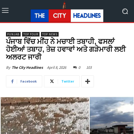
PUNJAB
TOP FOUR
TOP NEWS
ਪੰਜਾਬ ਵਿੱਚ ਮੀਂਹ ਨੇ ਮਚਾਈ ਤਬਾਹੀ, ਫਸਲਾਂ
ਹੋਈਆਂ ਤਬਾਹ, ਤੇਜ਼ ਹਵਾਵਾਂ ਅਤੇ ਗੜੇਮਾਰੀ ਲਈ
ਅਲਰਟ ਜਾਰੀ
April 8, 2026
0
103
By
The City Headlines
Facebook
Twitter