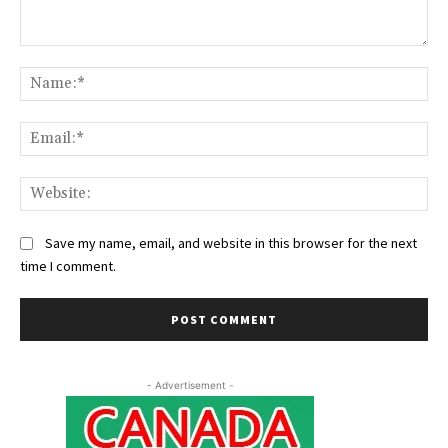
Comment:
Na
Ema
Web
Save my name, email, and website in this browser for the next
time I comment.
- Advertisement -