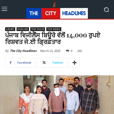
CRIME
PUNJAB
TOP FOUR
TOP NEWS
ਪੰਜਾਬ ਵਿਜੀਲੈਂਸ ਬਿਊਰੋ ਵੱਲੋਂ 14,000 ਰੁਪਏ
ਰਿਸ਼ਵਤ ਜੇ.ਈ ਗ੍ਰਿਫ਼ਤਾਰ
March 21, 2026
0
242
By
The City Headlines
Facebook
Twitter