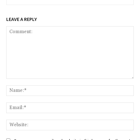
LEAVE A REPLY
Comment:
Na
Ema
Web