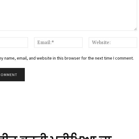
:
Name:*
Email:*
W
y name, email, and website in this browser for the next time I comment.