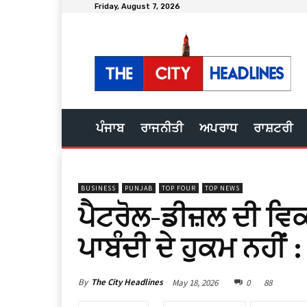
Friday, August 7, 2026
ਪੰਜਾਬ
ਰਾਜਨੀਤੀ
ਅਪਰਾਧ
ਰਾਸ਼ਟਰੀ
BUSINESS
PUNJAB
TOP FOUR
TOP NEWS
ਪੈਟਰੋਲ-ਡੀਜ਼ਲ ਦੀ ਵਿਕ
ਪਾਬੰਦੀ ਦੇ ਹੁਕਮ ਨਹੀਂ 
By
The City Headlines
May 18, 2026
0
88