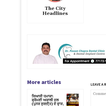
The City
Headlines
More articles
LEAVE A 
ਸਿਆਸੀ ਧਮਾਕਾ:
ਸ਼੍ਰੋਮਣੀ ਅਕਾਲੀ ਦਲ
(ਪੁਨਰ ਸੁਰਜੀਤ) ਦੋ ਫਾੜ,