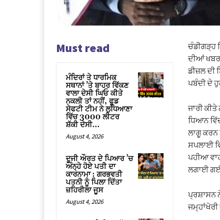
Must read
ਚੰਡੀਗੜ੍ਹ ਵ
ਦੀਆਂ ਖਬਰਾਂ
ਡੀਜ਼ਲ ਦੀ ਬ
ਮੰਦਿਰਾਂ ਤੇ ਧਾਰਮਿਕ
ਪਬੰਦੀ ਦੇ 
ਸਥਾਨਾਂ ’ਤੇ ਬਾਹਰ ਵਿੱਕਣ
ਵਾਲਾ ਦੇਸੀ ਘਿਓ ਕੀਤੇ
ਨਕਲੀ ਤਾਂ ਨਹੀਂ, ਫੂਡ
ਜਾਰੀ ਕੀਤੇ 
ਸੇਫਟੀ ਟੀਮ ਨੇ ਲੁਧਿਆਣਾ
ਵਿੱਚ 3000 ਲੀਟਰ
ਧਿਆਨ ਵਿੱਚ 
ਸ਼ੱਕੀ ਦੇਸੀ...
ਲਾਗੂ ਕਰਨ 
August 4, 2026
ਸਪਲਾਈ ਵਿਘ
ਪਹੀਆ ਵਾਹ
ਦੂਜੀ ਔਰਤ ਦੇ ਪਿਆਰ ’ਚ
ਅੰਨ੍ਹੇ ਹੋਏ ਪਤੀ ਦਾ
ਲਗਾਈ ਗਈ
ਕਾਰਨਾਮਾ : ਗਰਭਵਤੀ
ਪਤਨੀ ਨੂੰ ਪਿਲਾ ਦਿੱਤਾ
ਜ਼ਹਿਰੀਲਾ ਜੂਸ
ਪ੍ਰਸ਼ਾਸਨ ਨ
August 4, 2026
ਜਮ੍ਹਾਂਖੋਰ