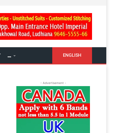
ਓ
…
ENGLISH
- Advertisement -