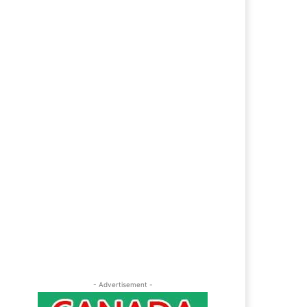
ebsite: