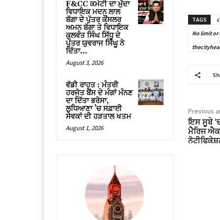
F&CC ਕਮੇਟੀ ਦਾ ਮੁੱਦਾ
ਵਿਧਾਇਕ ਮਦਨ ਲਾਲ
ਬੱਗਾ ਦੇ ਪੁੱਤਰ ਕੌਂਸਲਰ
TAGS
c
ਅਮਨ ਬੱਗਾ ਤੇ ਵਿਧਾਇਕ
No limit or
ਕੁਲਵੰਤ ਸਿੰਘ ਸਿੱਧੂ ਦੇ
ਪੁੱਤਰ ਯੁਵਰਾਜ ਸਿੱਘੂ ਨੇ
thecityhea
ਦਿੱਤਾ...
August 3, 2026
Sh
ਵੱਡੀ ਰਾਹਤ : ਮੰਤਰੀ
ਹਰਜੋਤ ਬੈਂਸ ਦੇ ਮੰਗਾਂ ਮੰਨਣ
ਦਾ ਦਿੱਤਾ ਭਰੋਸਾ,
ਲੁਧਿਆਣਾ ’ਚ ਸਫ਼ਾਈ
Previous ar
ਸੇਵਕਾਂ ਦੀ ਹੜਤਾਲ ਖਤਮ
ਇਸ ਸੂਬੇ ‘ਚ
August 1, 2026
ਮੈਰਿਜ ਐਕਟ’
ਨੋਟੀਫਿਕੇਸ਼