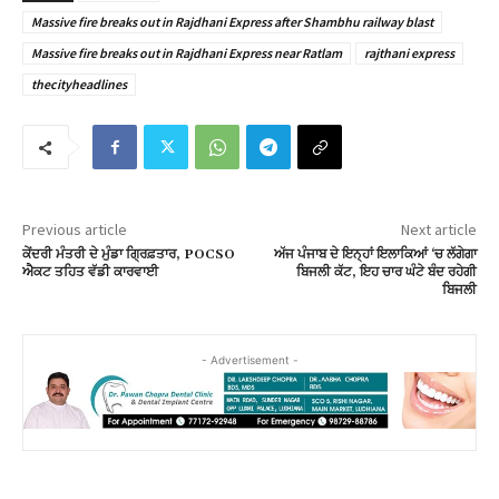
Massive fire breaks out in Rajdhani Express after Shambhu railway blast
Massive fire breaks out in Rajdhani Express near Ratlam
rajthani express
thecityheadlines
Previous article
Next article
ਕੇਂਦਰੀ ਮੰਤਰੀ ਦੇ ਮੁੰਡਾ ਗ੍ਰਿਫ਼ਤਾਰ, POCSO
ਅੱਜ ਪੰਜਾਬ ਦੇ ਇਨ੍ਹਾਂ ਇਲਾਕਿਆਂ ‘ਚ ਲੱਗੇਗਾ
ਐਕਟ ਤਹਿਤ ਵੱਡੀ ਕਾਰਵਾਈ
ਬਿਜਲੀ ਕੱਟ, ਇਹ ਚਾਰ ਘੰਟੇ ਬੰਦ ਰਹੇਗੀ
ਬਿਜਲੀ
- Advertisement -