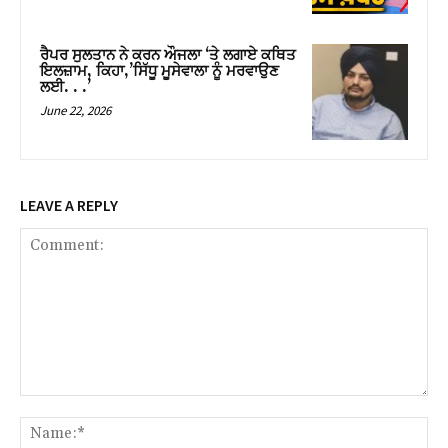
ਰੈਪਰ ਸੁਲਤਾਨ ਨੇ ਕਰਨ ਔਜਲਾ ‘ਤੇ ਲਗਾਏ ਕਥਿਤ
ਇਲਜ਼ਾਮ, ਕਿਹਾ,’ਸਿੱਧੂ ਮੂਸੇਵਾਲਾ ਨੂੰ ਮਰਵਾਉਣ
ਲਈ. . .’
June 22, 2026
LEAVE A REPLY
Comment:
Na