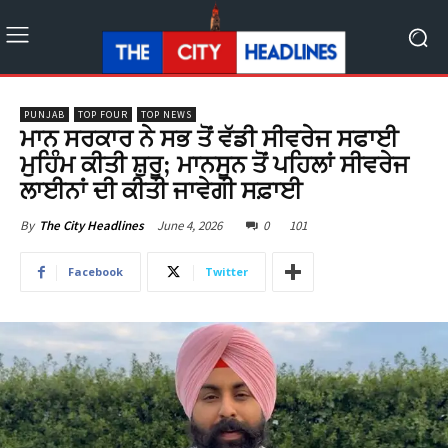
PUNJAB
TOP FOUR
TOP NEWS
ਮਾਨ ਸਰਕਾਰ ਨੇ ਸਭ ਤੋਂ ਵੱਡੀ ਸੀਵਰੇਜ ਸਫਾਈ
ਮੁਹਿੰਮ ਕੀਤੀ ਸ਼ੁਰੂ; ਮਾਨਸੂਨ ਤੋਂ ਪਹਿਲਾਂ ਸੀਵਰੇਜ
ਲਾਈਨਾਂ ਦੀ ਕੀਤੀ ਜਾਵੇਗੀ ਸਫ਼ਾਈ
June 4, 2026
0
101
By
The City Headlines
Facebook
Twitter