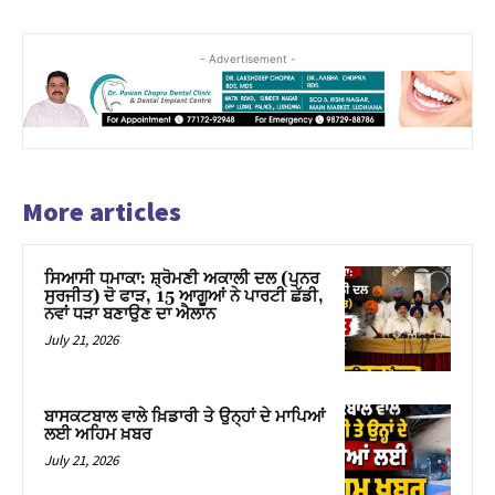
- Advertisement -
More articles
ਸਿਆਸੀ ਧਮਾਕਾ: ਸ਼੍ਰੋਮਣੀ ਅਕਾਲੀ ਦਲ (ਪੁਨਰ
ਸੁਰਜੀਤ) ਦੋ ਫਾੜ, 15 ਆਗੂਆਂ ਨੇ ਪਾਰਟੀ ਛੱਡੀ,
ਨਵਾਂ ਧੜਾ ਬਣਾਉਣ ਦਾ ਐਲਾਨ
July 21, 2026
ਬਾਸਕਟਬਾਲ ਵਾਲੇ ਖ਼ਿਡਾਰੀ ਤੇ ਉਨ੍ਹਾਂ ਦੇ ਮਾਪਿਆਂ
ਲਈ ਅਹਿਮ ਖ਼ਬਰ
July 21, 2026