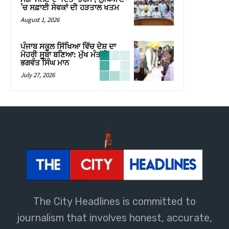
’ਚ ਸਫ਼ਾਈ ਸੇਵਕਾਂ ਦੀ ਹੜਤਾਲ ਖਤਮ
August 1, 2026
ਪੰਜਾਬ ਸਕੂਲ ਸਿੱਖਿਆ ਵਿੱਚ ਦੇਸ਼ ਦਾ
ਮੋਹਰੀ ਸੂਬਾ ਬਣਿਆ: ਮੁੱਖ ਮੰਤਰੀ
ਭਗਵੰਤ ਸਿੰਘ ਮਾਨ
July 27, 2026
The City Headlines is committed to
journalism that involves honest, accurate,