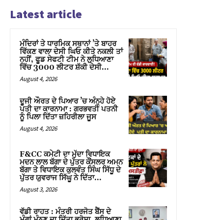
Latest article
ਮੰਦਿਰਾਂ ਤੇ ਧਾਰਮਿਕ ਸਥਾਨਾਂ ’ਤੇ ਬਾਹਰ
ਵਿੱਕਣ ਵਾਲਾ ਦੇਸੀ ਘਿਓ ਕੀਤੇ ਨਕਲੀ ਤਾਂ
ਨਹੀਂ, ਫੂਡ ਸੇਫਟੀ ਟੀਮ ਨੇ ਲੁਧਿਆਣਾ
ਵਿੱਚ 3000 ਲੀਟਰ ਸ਼ੱਕੀ ਦੇਸੀ...
August 4, 2026
ਦੂਜੀ ਔਰਤ ਦੇ ਪਿਆਰ ’ਚ ਅੰਨ੍ਹੇ ਹੋਏ
ਪਤੀ ਦਾ ਕਾਰਨਾਮਾ : ਗਰਭਵਤੀ ਪਤਨੀ
ਨੂੰ ਪਿਲਾ ਦਿੱਤਾ ਜ਼ਹਿਰੀਲਾ ਜੂਸ
August 4, 2026
F&CC ਕਮੇਟੀ ਦਾ ਮੁੱਦਾ ਵਿਧਾਇਕ
ਮਦਨ ਲਾਲ ਬੱਗਾ ਦੇ ਪੁੱਤਰ ਕੌਂਸਲਰ ਅਮਨ
ਬੱਗਾ ਤੇ ਵਿਧਾਇਕ ਕੁਲਵੰਤ ਸਿੰਘ ਸਿੱਧੂ ਦੇ
ਪੁੱਤਰ ਯੁਵਰਾਜ ਸਿੱਘੂ ਨੇ ਦਿੱਤਾ...
August 3, 2026
ਵੱਡੀ ਰਾਹਤ : ਮੰਤਰੀ ਹਰਜੋਤ ਬੈਂਸ ਦੇ
ਮੰਗਾਂ ਮੰਨਣ ਦਾ ਦਿੱਤਾ ਭਰੋਸਾ, ਲੁਧਿਆਣਾ