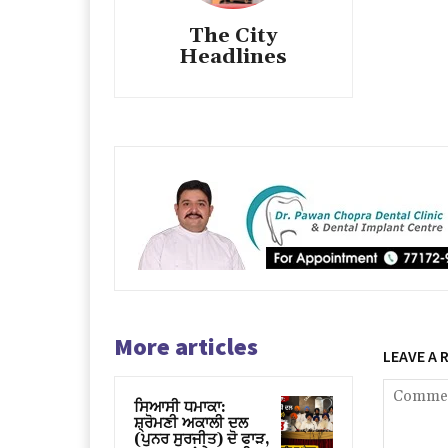
The City
Headlines
More articles
LEAVE A 
ਸਿਆਸੀ ਧਮਾਕਾ:
ਸ਼੍ਰੋਮਣੀ ਅਕਾਲੀ ਦਲ
(ਪੁਨਰ ਸੁਰਜੀਤ) ਦੋ ਫਾੜ,