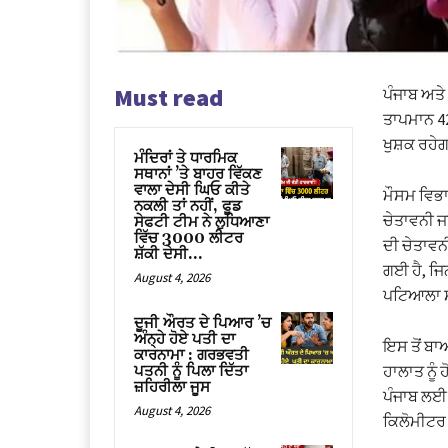
Must read
ਪੰਜਾਬ ਅਤੇ
ਤਾਪਮਾਨ 42
ਖੁਸ਼ਕ ਰਹੇ
ਮੰਦਿਰਾਂ ਤੇ ਧਾਰਮਿਕ
ਸਥਾਨਾਂ ’ਤੇ ਬਾਹਰ ਵਿੱਕਣ
ਵਾਲਾ ਦੇਸੀ ਘਿਓ ਕੀਤੇ
ਮੌਸਮ ਵਿਭਾਗ
ਨਕਲੀ ਤਾਂ ਨਹੀਂ, ਫੂਡ
ਚੇਤਾਵਨੀ ਜ
ਸੇਫਟੀ ਟੀਮ ਨੇ ਲੁਧਿਆਣਾ
ਵਿੱਚ 3000 ਲੀਟਰ
ਦੀ ਚੇਤਾਵਨ
ਸ਼ੱਕੀ ਦੇਸੀ...
ਗਈ ਹੈ, ਜਿਨ
August 4, 2026
ਪਟਿਆਲਾ 
ਦੂਜੀ ਔਰਤ ਦੇ ਪਿਆਰ ’ਚ
ਅੰਨ੍ਹੇ ਹੋਏ ਪਤੀ ਦਾ
ਇਸ ਤੋਂ ਬਾ
ਕਾਰਨਾਮਾ : ਗਰਭਵਤੀ
ਹਾਲਾਤ ਨੂੰ 
ਪਤਨੀ ਨੂੰ ਪਿਲਾ ਦਿੱਤਾ
ਜ਼ਹਿਰੀਲਾ ਜੂਸ
ਪੰਜਾਬ ਲਈ ਪ
August 4, 2026
ਕਿਲੋਮੀਟਰ ਪ