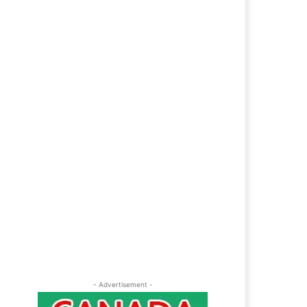
ebsite: