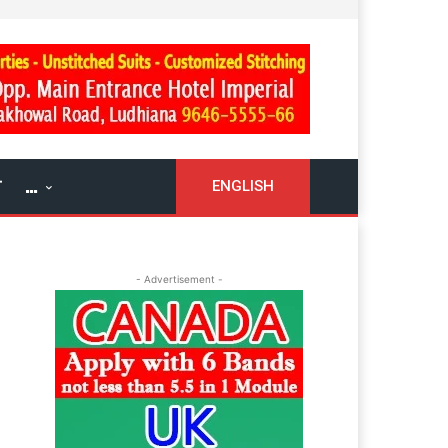
ਓ
…
ENGLISH
- Advertisement -