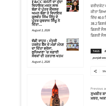
F&CC ਕਮੇਟੀ ਦਾ ਮੁੱਦਾ
ਫਰੀਦਕੋਟ ਪ
ਵਿਧਾਇਕ ਮਦਨ ਲਾਲ
ਬੱਗਾ ਦੇ ਪੁੱਤਰ ਕੌਂਸਲਰ
ਕੀਤਾ ਗਿਆ।
ਅਮਨ ਬੱਗਾ ਤੇ ਵਿਧਾਇਕ
ਕੁਲਵੰਤ ਸਿੰਘ ਸਿੱਧੂ ਦੇ
ਵਿੱਚ 40.0
ਪੁੱਤਰ ਯੁਵਰਾਜ ਸਿੱਘੂ ਨੇ
38.2 ਡਿਗਰ
ਦਿੱਤਾ...
ਡਿਗਰੀ ਸੈਲ
August 3, 2026
ਡਿਗਰੀ ਸ
ਵੱਡੀ ਰਾਹਤ : ਮੰਤਰੀ
ਹਰਜੋਤ ਬੈਂਸ ਦੇ ਮੰਗਾਂ ਮੰਨਣ
ਦਾ ਦਿੱਤਾ ਭਰੋਸਾ,
TAGS
B
ਲੁਧਿਆਣਾ ’ਚ ਸਫ਼ਾਈ
ਸੇਵਕਾਂ ਦੀ ਹੜਤਾਲ ਖਤਮ
punjab wea
August 1, 2026
Sh
Previous ar
ਸੁਖਬੀਰ ਬਾ
ਖ਼ਬਰ, ਅਕ