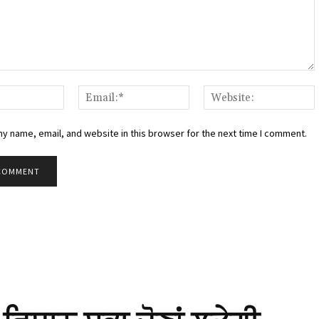
:
Name:*
Email:*
W
y name, email, and website in this browser for the next time I comment.