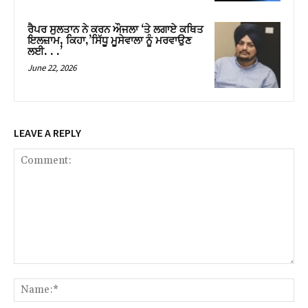
ਰੈਪਰ ਸੁਲਤਾਨ ਨੇ ਕਰਨ ਔਜਲਾ ‘ਤੇ ਲਗਾਏ ਕਥਿਤ
ਇਲਜ਼ਾਮ, ਕਿਹਾ,’ਸਿੱਧੂ ਮੂਸੇਵਾਲਾ ਨੂੰ ਮਰਵਾਉਣ
ਲਈ. . .’
June 22, 2026
LEAVE A REPLY
Comment:
Na