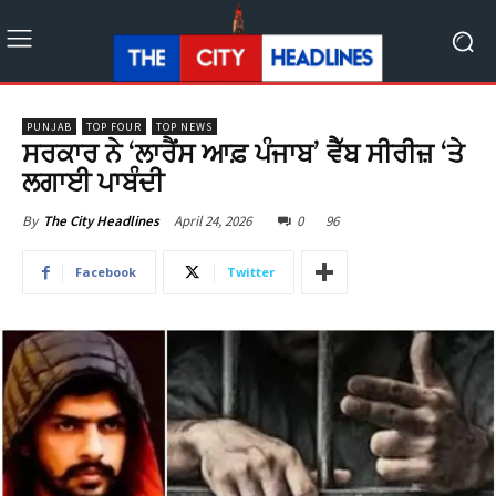
PUNJAB
TOP FOUR
TOP NEWS
ਸਰਕਾਰ ਨੇ ‘ਲਾਰੈਂਸ ਆਫ਼ ਪੰਜਾਬ’ ਵੈੱਬ ਸੀਰੀਜ਼ ‘ਤੇ
ਲਗਾਈ ਪਾਬੰਦੀ
April 24, 2026
0
96
By
The City Headlines
Facebook
Twitter