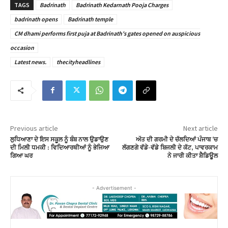
TAGS
Badrinath
Badrinath Kedarnath Pooja Charges
badrinath opens
Badrinath temple
CM dhami performs first puja at Badrinath's gates opened on auspicious
occasion
Latest news.
thecityheadlines
Previous article
Next article
ਲੁਧਿਆਣਾ ਦੇ ਇਸ ਸਕੂਲ ਨੂੰ ਬੰਬ ਨਾਲ ਉਡਾਉਣ
ਅੱਤ ਦੀ ਗਰਮੀ ਦੇ ਚੱਲਦਿਆਂ ਪੰਜਾਬ ‘ਚ
ਦੀ ਮਿਲੀ ਧਮਕੀ : ਵਿਦਿਆਰਥੀਆਂ ਨੂੰ ਭੇਜਿਆ
ਲੱਗਣਗੇ ਵੱਡੇ-ਵੱਡੇ ਬਿਜਲੀ ਦੇ ਕੱਟ, ਪਾਵਰਕਾਮ
ਗਿਆ ਘਰ
ਨੇ ਜਾਰੀ ਕੀਤਾ ਸ਼ੈਡਿਊਲ
- Advertisement -