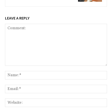
LEAVE A REPLY
Comment:
Na
Ema
Web