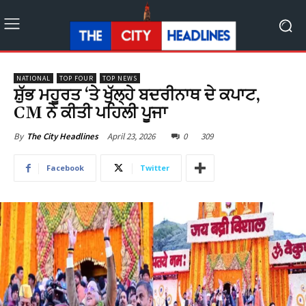
NATIONAL
TOP FOUR
TOP NEWS
ਸ਼ੁੱਭ ਮਹੂਰਤ ‘ਤੇ ਖੁੱਲ੍ਹੇ ਬਦਰੀਨਾਥ ਦੇ ਕਪਾਟ,
CM ਨੇ ਕੀਤੀ ਪਹਿਲੀ ਪੂਜਾ
April 23, 2026
0
309
By
The City Headlines
Facebook
Twitter