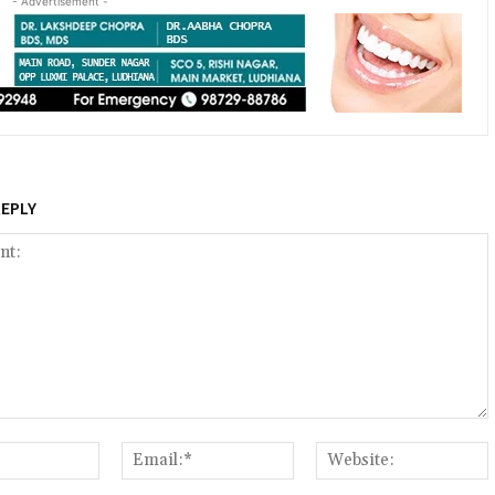
- Advertisement -
REPLY
:
Name:*
Email:*
W