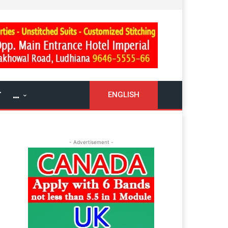
ਓ
…
ENGLISH
- Advertisement -