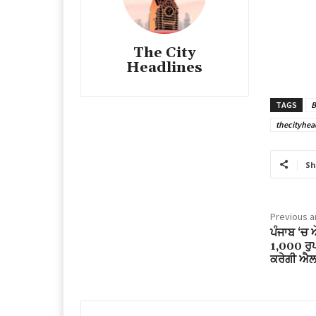
The City
Headlines
TAGS
B
thecityhea
Sh
Previous ar
ਪੰਜਾਬ ‘ਚ 
1,000 ਰੁ
ਕਰੇਗੀ ਐਲ