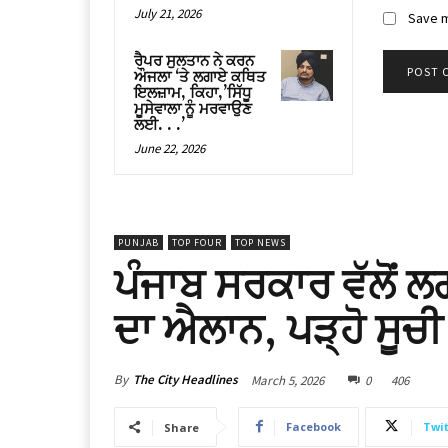
July 21, 2026
Save m
ਰੈਪਰ ਸੁਲਤਾਨ ਨੇ ਕਰਨ
ਔਜਲਾ ‘ਤੇ ਲਗਾਏ ਕਥਿਤ
ਇਲਜ਼ਾਮ, ਕਿਹਾ,’ਸਿੱਧੂ
ਮੂਸੇਵਾਲਾ ਨੂੰ ਮਰਵਾਉਣ
ਲਈ. . .’
June 22, 2026