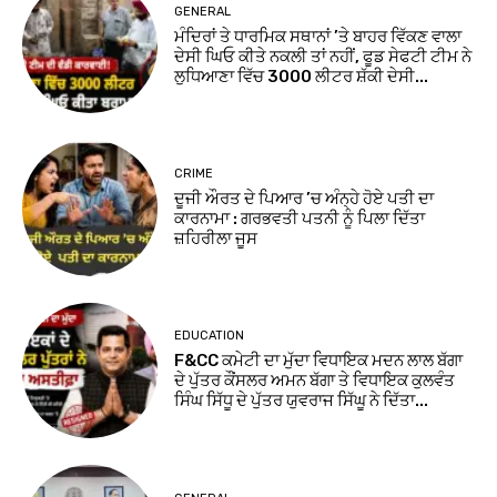
GENERAL
ਮੰਦਿਰਾਂ ਤੇ ਧਾਰਮਿਕ ਸਥਾਨਾਂ ’ਤੇ ਬਾਹਰ ਵਿੱਕਣ ਵਾਲਾ
ਦੇਸੀ ਘਿਓ ਕੀਤੇ ਨਕਲੀ ਤਾਂ ਨਹੀਂ, ਫੂਡ ਸੇਫਟੀ ਟੀਮ ਨੇ
ਲੁਧਿਆਣਾ ਵਿੱਚ 3000 ਲੀਟਰ ਸ਼ੱਕੀ ਦੇਸੀ...
CRIME
ਦੂਜੀ ਔਰਤ ਦੇ ਪਿਆਰ ’ਚ ਅੰਨ੍ਹੇ ਹੋਏ ਪਤੀ ਦਾ
ਕਾਰਨਾਮਾ : ਗਰਭਵਤੀ ਪਤਨੀ ਨੂੰ ਪਿਲਾ ਦਿੱਤਾ
ਜ਼ਹਿਰੀਲਾ ਜੂਸ
EDUCATION
F&CC ਕਮੇਟੀ ਦਾ ਮੁੱਦਾ ਵਿਧਾਇਕ ਮਦਨ ਲਾਲ ਬੱਗਾ
ਦੇ ਪੁੱਤਰ ਕੌਂਸਲਰ ਅਮਨ ਬੱਗਾ ਤੇ ਵਿਧਾਇਕ ਕੁਲਵੰਤ
ਸਿੰਘ ਸਿੱਧੂ ਦੇ ਪੁੱਤਰ ਯੁਵਰਾਜ ਸਿੱਘੂ ਨੇ ਦਿੱਤਾ...