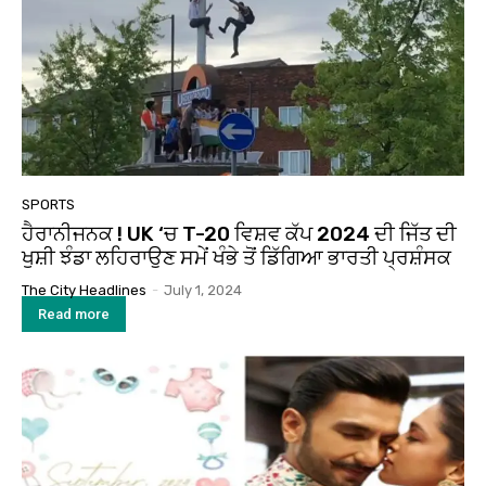
SPORTS
ਹੈਰਾਨੀਜਨਕ ! UK ‘ਚ T-20 ਵਿਸ਼ਵ ਕੱਪ 2024 ਦੀ ਜਿੱਤ ਦੀ
ਖੁਸ਼ੀ ਝੰਡਾ ਲਹਿਰਾਉਣ ਸਮੇਂ ਖੰਭੇ ਤੋਂ ਡਿੱਗਿਆ ਭਾਰਤੀ ਪ੍ਰਸ਼ੰਸਕ
The City Headlines
-
July 1, 2024
Read more