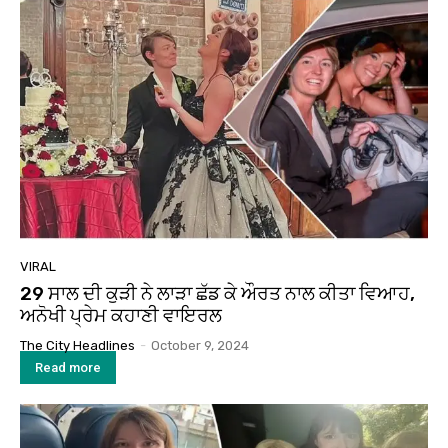
VIRAL
29 ਸਾਲ ਦੀ ਕੁੜੀ ਨੇ ਲਾੜਾ ਛੱਡ ਕੇ ਔਰਤ ਨਾਲ ਕੀਤਾ ਵਿਆਹ,
ਅਨੋਖੀ ਪ੍ਰੇਮ ਕਹਾਣੀ ਵਾਇਰਲ
The City Headlines
-
October 9, 2024
Read more