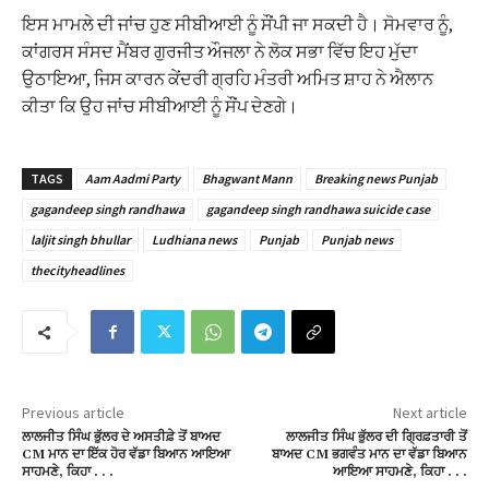
ਇਸ ਮਾਮਲੇ ਦੀ ਜਾਂਚ ਹੁਣ ਸੀਬੀਆਈ ਨੂੰ ਸੌਂਪੀ ਜਾ ਸਕਦੀ ਹੈ। ਸੋਮਵਾਰ ਨੂੰ,
ਕਾਂਗਰਸ ਸੰਸਦ ਮੈਂਬਰ ਗੁਰਜੀਤ ਔਜਲਾ ਨੇ ਲੋਕ ਸਭਾ ਵਿੱਚ ਇਹ ਮੁੱਦਾ
ਉਠਾਇਆ, ਜਿਸ ਕਾਰਨ ਕੇਂਦਰੀ ਗ੍ਰਹਿ ਮੰਤਰੀ ਅਮਿਤ ਸ਼ਾਹ ਨੇ ਐਲਾਨ
ਕੀਤਾ ਕਿ ਉਹ ਜਾਂਚ ਸੀਬੀਆਈ ਨੂੰ ਸੌਂਪ ਦੇਣਗੇ।
TAGS
Aam Aadmi Party
Bhagwant Mann
Breaking news Punjab
gagandeep singh randhawa
gagandeep singh randhawa suicide case
laljit singh bhullar
Ludhiana news
Punjab
Punjab news
thecityheadlines
Previous article
Next article
ਲਾਲਜੀਤ ਸਿੰਘ ਭੁੱਲਰ ਦੇ ਅਸਤੀਫ਼ੇ ਤੋਂ ਬਾਅਦ
ਲਾਲਜੀਤ ਸਿੰਘ ਭੁੱਲਰ ਦੀ ਗ੍ਰਿਫ਼ਤਾਰੀ ਤੋਂ
CM ਮਾਨ ਦਾ ਇੱਕ ਹੋਰ ਵੱਡਾ ਬਿਆਨ ਆਇਆ
ਬਾਅਦ CM ਭਗਵੰਤ ਮਾਨ ਦਾ ਵੱਡਾ ਬਿਆਨ
ਸਾਹਮਣੇ, ਕਿਹਾ . . .
ਆਇਆ ਸਾਹਮਣੇ, ਕਿਹਾ . . .