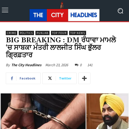
CRIME
POLITICS
PUNJAB
TOP FOUR
TOP NEWS
BIG BREAKING : DM ਰੰਧਾਵਾ ਮਾਮਲੇ
‘ਚ ਸਾਬਕਾ ਮੰਤਰੀ ਲਾਲਜੀਤ ਸਿੰਘ ਭੁੱਲਰ
ਗ੍ਰਿਫ਼ਤਾਰ
March 23, 2026
0
141
By
The City Headlines
Facebook
Twitter