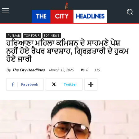
PUNJAB
TOP FOUR
TOP NEWS
ਹਰਿਆਣਾ ਮਹਿਲਾ ਕਮਿਸ਼ਨ ਦੇ ਸਾਹਮਣੇ ਪੇਸ਼
ਨਹੀਂ ਹੋਏ ਰੈਪਰ ਬਾਦਸ਼ਾਹ, ਗ੍ਰਿਫ਼ਤਾਰੀ ਦੇ ਹੁਕਮ
ਹੋਏ ਜਾਰੀ
March 13, 2026
0
115
By
The City Headlines
Facebook
Twitter