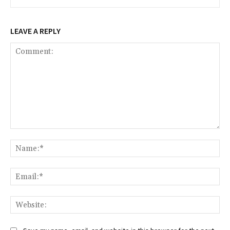
LEAVE A REPLY
Comment:
Na
Ema
Web