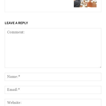
LEAVE A REPLY
Comment:
Na
Ema
Web