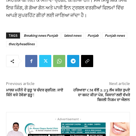
ਸਿਹਤਯਾਬੀ ਲਈ ਕਾਮਨਾਵਾਂ ਪ੍ਰਗਟ ਕੀਤੀਆਂ ਹਨ। ਮੰਜ ਮਿਊਜ਼ਿਕ ਸਿੰਘ
ਇਜ਼ ਕਿੰਗ, ਗੋ ਗੋਆ ਗੋਨ ਅਤੇ ਪਾਜੀ ਇਨ ਟ੍ਰਬਲ ਵਰਗੀਆਂ ਫਿਲਮਾਂ ਵਿੱਚ
ਆਪਣੇ ਸੁਪਰਹਿੱਟ ਗੀਤਾਂ ਲਈ ਜਾਣਿਆ ਜਾਂਦਾ ਹੈ।
TAGS
Breaking news Punjab
latest news
Punjab
Punjab news
thecityheadlines
Previous article
Next article
ਮਾਰਚ ਮਹੀਨੇ ਦੇ ਸ਼ੁਰੂ ‘ਚ ਚੰਦਰ ਗ੍ਰਹਿਣ: ਜਾਣੋ
ਹਰਿਆਣਾ CM ਵੱਲੋਂ 2.23 ਲੱਖ ਕਰੋੜ ਰੁਪਏ
ਕਿੰਨੇ ਵਜੇ ਹੋਵੇਗਾ ਸ਼ੁਰੂ !
ਦਾ ਬਜਟ ਕੀਤਾ ਪੇਸ਼, ਕਿਸਾਨਾਂ ਲਈ ਵੱਖਰੇ
ਬਿਜਲੀ ਨਿਗਮ ਦਾ ਐਲਾਨ
- Advertisement -