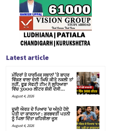
Latest article
ਮੰਦਿਰਾਂ ਤੇ ਧਾਰਮਿਕ ਸਥਾਨਾਂ ’ਤੇ ਬਾਹਰ
ਵਿੱਕਣ ਵਾਲਾ ਦੇਸੀ ਘਿਓ ਕੀਤੇ ਨਕਲੀ ਤਾਂ
ਨਹੀਂ, ਫੂਡ ਸੇਫਟੀ ਟੀਮ ਨੇ ਲੁਧਿਆਣਾ
ਵਿੱਚ 3000 ਲੀਟਰ ਸ਼ੱਕੀ ਦੇਸੀ...
August 4, 2026
ਦੂਜੀ ਔਰਤ ਦੇ ਪਿਆਰ ’ਚ ਅੰਨ੍ਹੇ ਹੋਏ
ਪਤੀ ਦਾ ਕਾਰਨਾਮਾ : ਗਰਭਵਤੀ ਪਤਨੀ
ਨੂੰ ਪਿਲਾ ਦਿੱਤਾ ਜ਼ਹਿਰੀਲਾ ਜੂਸ
August 4, 2026