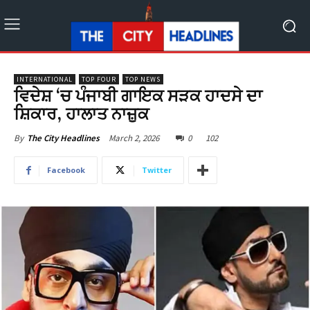
INTERNATIONAL
TOP FOUR
TOP NEWS
ਵਿਦੇਸ਼ ‘ਚ ਪੰਜਾਬੀ ਗਾਇਕ ਸੜਕ ਹਾਦਸੇ ਦਾ
ਸ਼ਿਕਾਰ, ਹਾਲਾਤ ਨਾਜ਼ੁਕ
March 2, 2026
0
102
By
The City Headlines
Facebook
Twitter