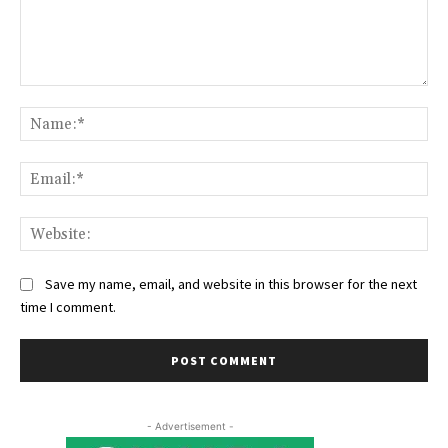
Comment:
Na
Ema
Web
Save my name, email, and website in this browser for the next
time I comment.
- Advertisement -