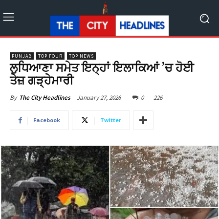
PUNJAB
TOP FOUR
TOP NEWS
ਲੁਧਿਆਣਾ ਸਮੇਤ ਇਨ੍ਹਾਂ ਇਲਾਕਿਆਂ ’ਚ ਹੋਈ
ਤੇਜ਼ ਗੜ੍ਹੇਮਾਰੀ
January 27, 2026
0
226
By
The City Headlines
Facebook
Twitter