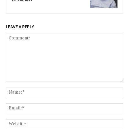
LEAVE A REPLY
Comment:
Na
Ema
Web