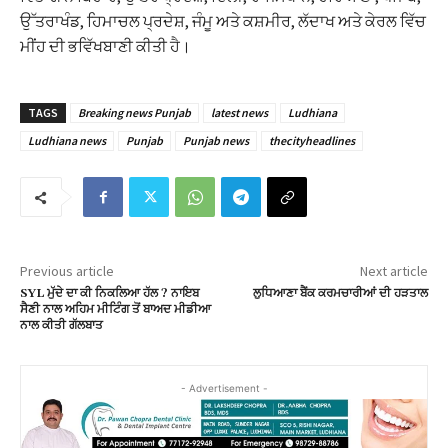
ਉੱਤਰਾਖੰਡ, ਹਿਮਾਚਲ ਪ੍ਰਦੇਸ਼, ਜੰਮੂ ਅਤੇ ਕਸ਼ਮੀਰ, ਲੱਦਾਖ ਅਤੇ ਕੇਰਲ ਵਿੱਚ
ਮੀਂਹ ਦੀ ਭਵਿੱਖਬਾਣੀ ਕੀਤੀ ਹੈ।
TAGS
Breaking news Punjab
latest news
Ludhiana
Ludhiana news
Punjab
Punjab news
thecityheadlines
Previous article
Next article
SYL ਮੁੱਦੇ ਦਾ ਕੀ ਨਿਕਲਿਆ ਹੱਲ ? ਨਾਇਬ
ਲੁਧਿਆਣਾ ਬੈਂਕ ਕਰਮਚਾਰੀਆਂ ਦੀ ਹੜਤਾਲ
ਸੈਣੀ ਨਾਲ ਅਹਿਮ ਮੀਟਿੰਗ ਤੋਂ ਬਾਅਦ ਮੀਡੀਆ
ਨਾਲ ਕੀਤੀ ਗੱਲਬਾਤ
- Advertisement -