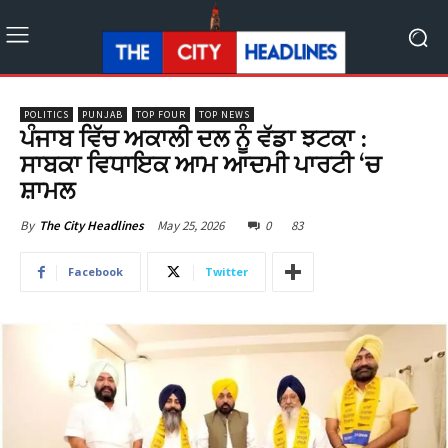
POLITICS
PUNJAB
TOP FOUR
TOP NEWS
ਪੰਜਾਬ ਵਿੱਚ ਅਕਾਲੀ ਦਲ ਨੂੰ ਵੱਡਾ ਝਟਕਾ :
ਸਾਬਕਾ ਵਿਧਾਇਕ ਆਮ ਆਦਮੀ ਪਾਰਟੀ ‘ਚ
ਸ਼ਾਮਲ
May 25, 2026
0
83
By
The City Headlines
Facebook
Twitter