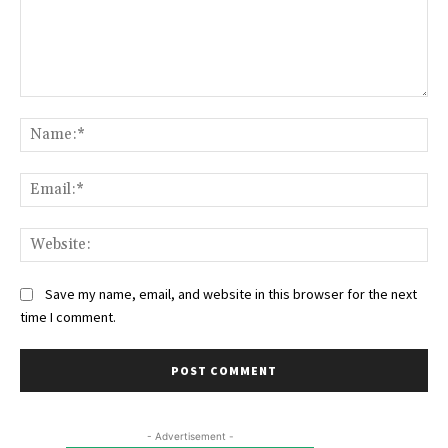
Comment:
Na
Ema
Web
Save my name, email, and website in this browser for the next
time I comment.
- Advertisement -