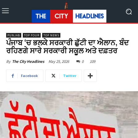
PUNJAB
TOP FOUR
TOP NEWS
ਪੰਜਾਬ ‘ਚ ਭਲਕੇ ਸਰਕਾਰੀ ਛੁੱਟੀ ਦਾ ਐਲਾਨ, ਬੰਦ
ਰਹਿਣਗੇ ਸਾਰੇ ਸਰਕਾਰੀ ਸਕੂਲ ਅਤੇ ਦਫ਼ਤਰ
May 25, 2026
0
109
By
The City Headlines
Facebook
Twitter