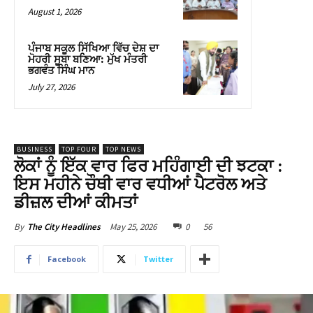
August 1, 2026
ਪੰਜਾਬ ਸਕੂਲ ਸਿੱਖਿਆ ਵਿੱਚ ਦੇਸ਼ ਦਾ
ਮੋਹਰੀ ਸੂਬਾ ਬਣਿਆ: ਮੁੱਖ ਮੰਤਰੀ
ਭਗਵੰਤ ਸਿੰਘ ਮਾਨ
July 27, 2026