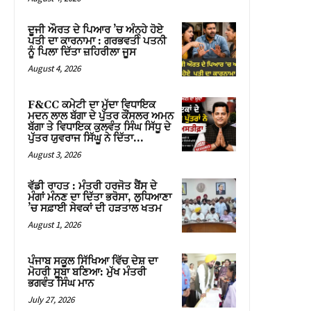
ਦੂਜੀ ਔਰਤ ਦੇ ਪਿਆਰ ’ਚ ਅੰਨ੍ਹੇ ਹੋਏ
ਪਤੀ ਦਾ ਕਾਰਨਾਮਾ : ਗਰਭਵਤੀ ਪਤਨੀ
ਨੂੰ ਪਿਲਾ ਦਿੱਤਾ ਜ਼ਹਿਰੀਲਾ ਜੂਸ
August 4, 2026
F&CC ਕਮੇਟੀ ਦਾ ਮੁੱਦਾ ਵਿਧਾਇਕ
ਮਦਨ ਲਾਲ ਬੱਗਾ ਦੇ ਪੁੱਤਰ ਕੌਂਸਲਰ ਅਮਨ
ਬੱਗਾ ਤੇ ਵਿਧਾਇਕ ਕੁਲਵੰਤ ਸਿੰਘ ਸਿੱਧੂ ਦੇ
ਪੁੱਤਰ ਯੁਵਰਾਜ ਸਿੱਘੂ ਨੇ ਦਿੱਤਾ...
August 3, 2026
ਵੱਡੀ ਰਾਹਤ : ਮੰਤਰੀ ਹਰਜੋਤ ਬੈਂਸ ਦੇ
ਮੰਗਾਂ ਮੰਨਣ ਦਾ ਦਿੱਤਾ ਭਰੋਸਾ, ਲੁਧਿਆਣਾ
’ਚ ਸਫ਼ਾਈ ਸੇਵਕਾਂ ਦੀ ਹੜਤਾਲ ਖਤਮ
August 1, 2026
ਪੰਜਾਬ ਸਕੂਲ ਸਿੱਖਿਆ ਵਿੱਚ ਦੇਸ਼ ਦਾ
ਮੋਹਰੀ ਸੂਬਾ ਬਣਿਆ: ਮੁੱਖ ਮੰਤਰੀ
ਭਗਵੰਤ ਸਿੰਘ ਮਾਨ
July 27, 2026