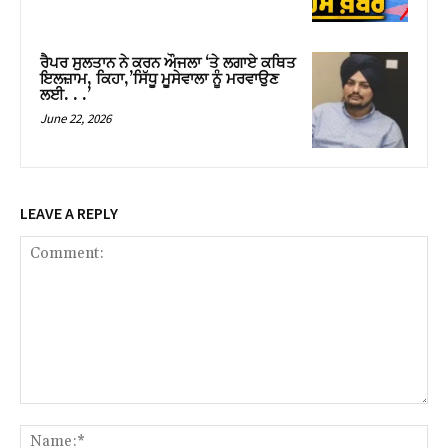
ਰੈਪਰ ਸੁਲਤਾਨ ਨੇ ਕਰਨ ਔਜਲਾ ‘ਤੇ ਲਗਾਏ ਕਥਿਤ
ਇਲਜ਼ਾਮ, ਕਿਹਾ,’ਸਿੱਧੂ ਮੂਸੇਵਾਲਾ ਨੂੰ ਮਰਵਾਉਣ
ਲਈ. . .’
June 22, 2026
LEAVE A REPLY
Comment:
Na