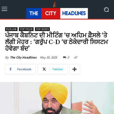
PUNJAB
TOP FOUR
TOP NEWS
ਪੰਜਾਬ ਕੈਬਨਿਟ ਦੀ ਮੀਟਿੰਗ ‘ਚ ਅਹਿਮ ਫ਼ੈਸਲੇ ‘ਤੇ
ਲੱਗੀ ਮੋਹਰ : ‘ਗਰੁੱਪ C-D ‘ਚ ਠੇਕੇਦਾਰੀ ਸਿਸਟਮ
ਹੋਵੇਗਾ ਬੰਦ’
May 30, 2026
0
47
By
The City Headlines
Facebook
Twitter