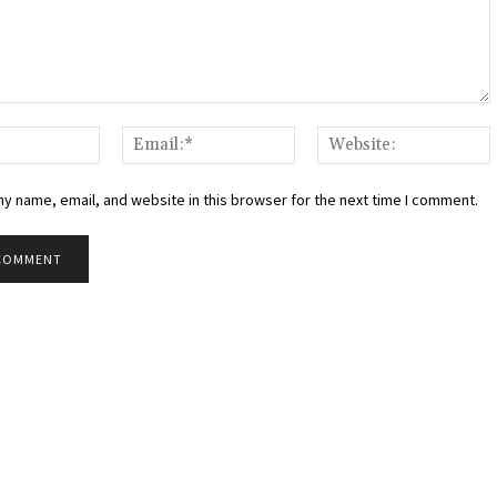
:
Name:*
Email:*
W
y name, email, and website in this browser for the next time I comment.