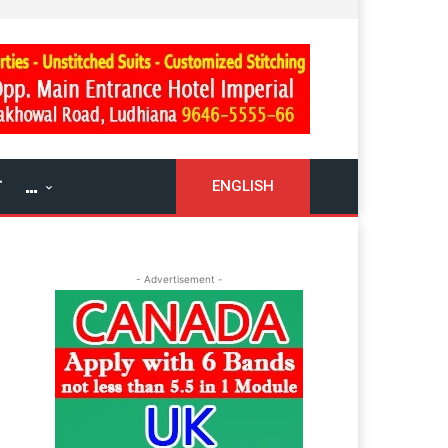
ਓ
…
ENGLISH
- Advertisement -