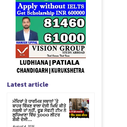
Latest article
ਮੰਦਿਰਾਂ ਤੇ ਧਾਰਮਿਕ ਸਥਾਨਾਂ ’ਤੇ
ਬਾਹਰ ਵਿੱਕਣ ਵਾਲਾ ਦੇਸੀ ਘਿਓ ਕੀਤੇ
ਨਕਲੀ ਤਾਂ ਨਹੀਂ, ਫੂਡ ਸੇਫਟੀ ਟੀਮ ਨੇ
ਲੁਧਿਆਣਾ ਵਿੱਚ 3000 ਲੀਟਰ
ਸ਼ੱਕੀ ਦੇਸੀ...
August 4, 2026