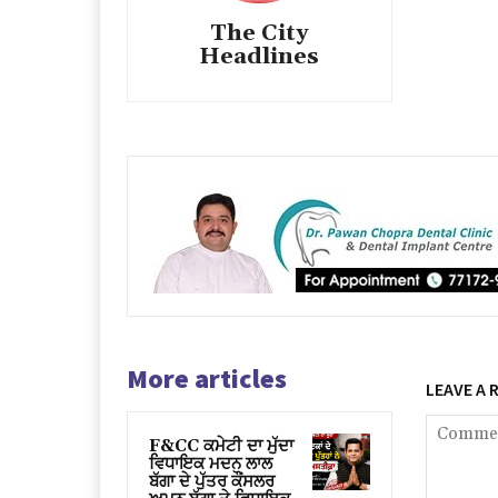
The City
Headlines
More articles
LEAVE A 
F&CC ਕਮੇਟੀ ਦਾ ਮੁੱਦਾ
ਵਿਧਾਇਕ ਮਦਨ ਲਾਲ
ਬੱਗਾ ਦੇ ਪੁੱਤਰ ਕੌਂਸਲਰ