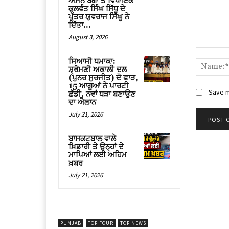
ਅਮਨ ਬੱਗਾ ਤੇ ਵਿਧਾਇਕ
ਕੁਲਵੰਤ ਸਿੰਘ ਸਿੱਧੂ ਦੇ
ਪੁੱਤਰ ਯੁਵਰਾਜ ਸਿੱਘੂ ਨੇ
ਦਿੱਤਾ...
August 3, 2026
Comment
ਸਿਆਸੀ ਧਮਾਕਾ:
ਸ਼੍ਰੋਮਣੀ ਅਕਾਲੀ ਦਲ
(ਪੁਨਰ ਸੁਰਜੀਤ) ਦੋ ਫਾੜ,
15 ਆਗੂਆਂ ਨੇ ਪਾਰਟੀ
Save m
ਛੱਡੀ, ਨਵਾਂ ਧੜਾ ਬਣਾਉਣ
ਦਾ ਐਲਾਨ
July 21, 2026
ਬਾਸਕਟਬਾਲ ਵਾਲੇ
ਖ਼ਿਡਾਰੀ ਤੇ ਉਨ੍ਹਾਂ ਦੇ
ਮਾਪਿਆਂ ਲਈ ਅਹਿਮ
ਖ਼ਬਰ
July 21, 2026