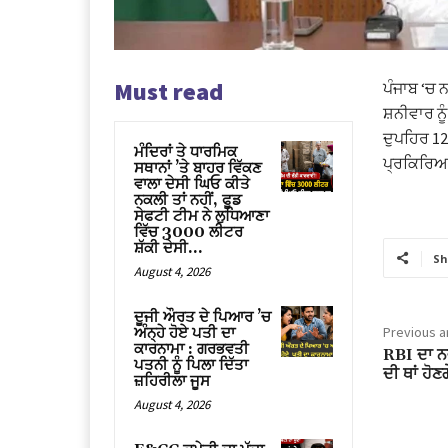
Must read
ਪੰਜਾਬ ‘ਚ ਨ
ਸ਼ਨੀਵਾਰ ਨ
ਦੁਪਹਿਰ 12 
ਮੰਦਿਰਾਂ ਤੇ ਧਾਰਮਿਕ
ਪ੍ਰਕਿਰਿਆ 
ਸਥਾਨਾਂ ’ਤੇ ਬਾਹਰ ਵਿੱਕਣ
ਵਾਲਾ ਦੇਸੀ ਘਿਓ ਕੀਤੇ
ਨਕਲੀ ਤਾਂ ਨਹੀਂ, ਫੂਡ
ਸੇਫਟੀ ਟੀਮ ਨੇ ਲੁਧਿਆਣਾ
ਵਿੱਚ 3000 ਲੀਟਰ
ਸ਼ੱਕੀ ਦੇਸੀ...
Sh
August 4, 2026
ਦੂਜੀ ਔਰਤ ਦੇ ਪਿਆਰ ’ਚ
Previous ar
ਅੰਨ੍ਹੇ ਹੋਏ ਪਤੀ ਦਾ
ਕਾਰਨਾਮਾ : ਗਰਭਵਤੀ
RBI ਦਾ ਨਵ
ਪਤਨੀ ਨੂੰ ਪਿਲਾ ਦਿੱਤਾ
ਦੀ ਥਾਂ ਹੋਣ
ਜ਼ਹਿਰੀਲਾ ਜੂਸ
August 4, 2026