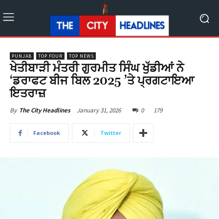
PUNJAB
TOP FOUR
TOP NEWS
ਖੇਤੀਬਾੜੀ ਮੰਤਰੀ ਗੁਰਮੀਤ ਸਿੰਘ ਖੁੱਡੀਆਂ ਨੇ
‘ਡਰਾਫਟ ਬੀਜ ਬਿਲ 2025 ’ਤੇ ਪ੍ਰਗਟਾਇਆ
ਇਤਰਾਜ਼
January 31, 2026
0
179
By
The City Headlines
Facebook
Twitter