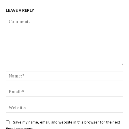
LEAVE A REPLY
Comment:
Na
Ema
Web
Save my name, email, and website in this browser for the next
time I comment.