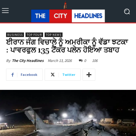
BUSINESS
TOP FOUR
TOP NEWS
ਈਰਾਨ ਜੰਗ ਵਿਚਾਲੇ ਨੂੰ ਅਮਰੀਕਾ ਨੂੰ ਵੱਡਾ ਝਟਕਾ
: ਪਾਵਰਫੁਲ 135 ਟੈਂਕਰ ਪਲੇਨ ਹੋਇਆ ਤਬਾਹ
March 13, 2026
0
106
By
The City Headlines
Facebook
Twitter