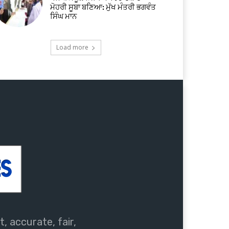
ਮੋਹਰੀ ਸੂਬਾ ਬਣਿਆ: ਮੁੱਖ ਮੰਤਰੀ ਭਗਵੰਤ
ਸਿੰਘ ਮਾਨ
Load more
, accurate, fair,