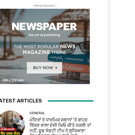
- Advertisement -
ATEST ARTICLES
GENERAL
ਮੰਦਿਰਾਂ ਤੇ ਧਾਰਮਿਕ ਸਥਾਨਾਂ ’ਤੇ ਬਾਹਰ
ਵਿੱਕਣ ਵਾਲਾ ਦੇਸੀ ਘਿਓ ਕੀਤੇ ਨਕਲੀ ਤਾਂ
ਨਹੀਂ, ਫੂਡ ਸੇਫਟੀ ਟੀਮ ਨੇ ਲੁਧਿਆਣਾ