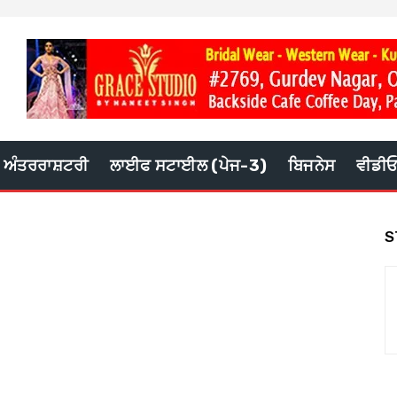
ਅੰਤਰਰਾਸ਼ਟਰੀ
ਲਾਈਫ ਸਟਾਈਲ (ਪੇਜ-3)
ਬਿਜਨੇਸ
ਵੀਡੀ
S