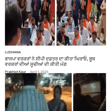
LUDHIANA
ਭਾਜਪਾ ਵਰਕਰਾਂ ਨੇ ਸੀਪੀ ਦਫ਼ਤਰ ਦਾ ਕੀਤਾ ਘਿਰਾਓ, ਬੂਥ
ਵਰਕਰਾਂ ਦੀਆਂ ਸੂਚੀਆਂ ਦੀ ਕੀਤੀ ਮੰਗ
Prabhjot Kaur
-
April 1, 2025