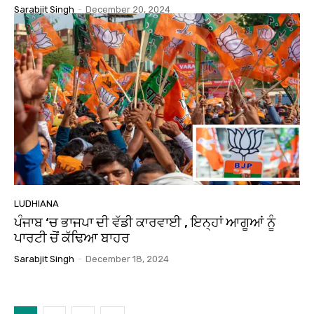
Sarabjit Singh
-
December 20, 2024
LUDHIANA
ਪੰਜਾਬ ‘ਚ ਭਾਜਪਾ ਦੀ ਵੱਡੀ ਕਾਰਵਾਈ , ਇਨ੍ਹਾਂ ਆਗੂਆਂ ਨੂੰ
ਪਾਰਟੀ ਚੋਂ ਕੱਢਿਆ ਬਾਹਰ
Sarabjit Singh
-
December 18, 2024